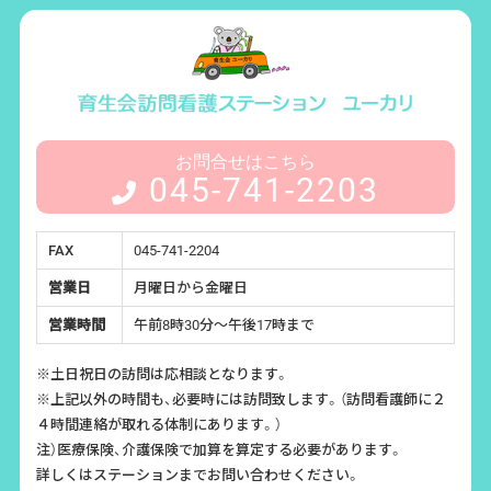
・入退所等の管理
・会計・経理・事故等の報告
・当該利用者の介護・医療サービスの向上
他の介護事業者等への情報提供を伴う利用目的
本会が利用者等に提供する介護サービスのうち
・お客様を提供する他の居宅サービス事業者や居宅介護支援事業
お問合せはこちら
者等との連携（サービス担当者会議等）、照会への回答
045-741-2203
・その他の業務委託・お客様の診療等に当たり、外部の医師の意
見・助言を求める場合・家族等への心身の状況説明
介護保険事務のうち
FAX
045-741-2204
・保険事務の委託（一部委託を含む。）
・審査支払い機関へのレセプトの提出
営業日
月曜日から金曜日
・審査支払い機関又は保険者からの照会への回答
営業時間
午前8時30分～午後17時まで
損害賠償保険などに係る保険会社等への相談又は届出等
上記以外の利用目的
※土日祝日の訪問は応相談となります。
本会内部での利用に係る利用目的
※上記以外の時間も、必要時には訪問致します。（訪問看護師に２
本会管理運営業務のうち
４時間連絡が取れる体制にあります。）
・介護サービスや業務の維持携
注）医療保険、介護保険で加算を算定する必要があります。
・改善の基礎資料・本会において行われる学生等の実習への協力
詳しくはステーションまでお問い合わせください。
・本会において行われる事例研究