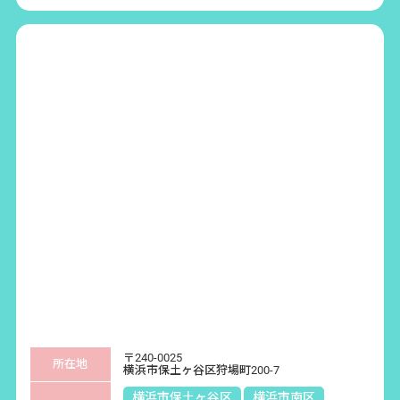
他の事業者等への情報提供に係る利用目的
本会管理運営業務のうち
・外部監査機関への情報提供
個人情報の第三者への開示・提供の禁止
本会は、お客さまよりお預りした個人情報を適切に管理し、次のいずれ
かに該当する場合を除き、個人情報を第三者に開示いたしません。
お客さまの同意がある場合
お客さまが希望されるサービスを行うために当社が業務を委託する
業者に対して開示する場合
法令に基づき開示することが必要である場合
個人情報の安全対策
本会は、個人情報の正確性及び安全性確保のために、セキュリティに万
全の対策を講じています。
ご本人の照会
〒240-0025
所在地
横浜市保土ヶ谷区狩場町200‐7
お客さまがご本人の個人情報の照会・修正・削除などをご希望される場
横浜市保土ヶ谷区
横浜市南区
合には、ご本人であることを確認の上、対応させていただきます。