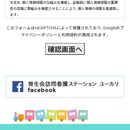
を定め、個人情報保護の仕組みを構築し、全職員に個人情報保護の重要
性の認識と取組みを徹底させることにより、個人情報の保護を推進致し
ます。
個人情報の管理
このフォームはreCAPTCHAによって保護されており、Googleの
プ
ライバシーポリシー
と
利用規約
が適用されます。
本会は、お客様の個人情報を正確かつ最新の状態に保ち、個人情報への
不正アクセス・紛失・破損・改ざん・漏洩などを防止するため、セキュリテ
ィシステムの維持・管理体制の整備・職員教育の徹底等の必要な措置を
講じ、安全対策を実施し個人情報の厳重な管理を行います。
個人情報の利用目的
お客様からお預りした個人情報は、本会からのご連絡や業務のご案内や
ご質問に対する回答として、電子メールや資料のご送付に利用いたしま
す。
本会内部での利用目的
本会がお客様に提供する介護サービス
介護保険事務
介護サービスの利用にかかる育生会の管理運営業務のうち次の
もの