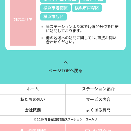
横浜市港南区
横浜市戸塚区
法令、規範の遵守と見直し
横浜市旭区
対応エリア
本会は、保有する個人情報に関して適用される日本の法令、その他規範
当ステーションより車で片道20分位を目安
を遵守するとともに、本ポリシーの内容を適宜見直し、その改善に努め
に訪問しております。
ます。
他の地域への訪問に関しては、直接お問い
合わせください。
ページTOPへ戻る
ホーム
ステーション紹介
私たちの思い
サービス内容
会社概要
よくある質問
© 2020 育生会訪問看護ステーション ユーカリ